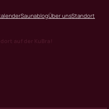
alender
Saunablog
Über uns
Standort
ort auf der KuBra!